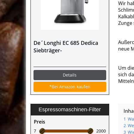
Wir ha
Schlimm
Kalkabl
Zunge 
Außerd
De´Longhi EC 685 Dedica
neue M
Siebträger-
Espressomaschine im Test
Um die 
sich d
Details
Mittel
*Bei Amazon kaufen
Espressomaschinen-Filter
Inha
1
Wan
Preis
2
Wel
7
2000
3
Wie