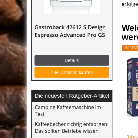
erfolg
Wel
Gastroback 42612 S Design
Espresso Advanced Pro GS
wer
BESTSE
Details
*Bei Amazon kaufen
Die neuesten Ratgeber-Artikel
Camping Kaffeemaschine im
Test
Kaffeebecher richtig entsorgen:
Das sollten Betriebe wissen
3-in