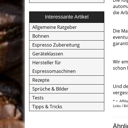
Die fo
automa
die Arb
Interessante Artikel
Allgemeine Ratgeber
Die Mas
Bohnen
eventu
garanti
Espresso Zubereitung
Geräteklassen
Wir em
Hersteller für
schon l
Espressomaschinen
Rezepte
Und de
Sprüche & Bilder
verges
Tests
* = Affil
Tipps & Tricks
Links / B
Ähnli