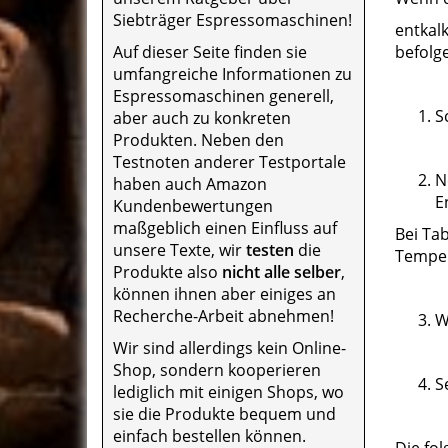
Siebträger Espressomaschinen!
entkal
Auf dieser Seite finden sie
befolge
umfangreiche Informationen zu
Espressomaschinen generell,
S
aber auch zu konkreten
Produkten. Neben den
Testnoten anderer Testportale
N
haben auch Amazon
E
Kundenbewertungen
maßgeblich einen Einfluss auf
Bei Ta
unsere Texte, wir
testen
die
Tempera
Produkte also
nicht alle selber
,
können ihnen aber einiges an
Recherche-Arbeit abnehmen!
W
Wir sind allerdings kein Online-
Shop, sondern kooperieren
S
lediglich mit einigen Shops, wo
sie die Produkte bequem und
einfach bestellen können.