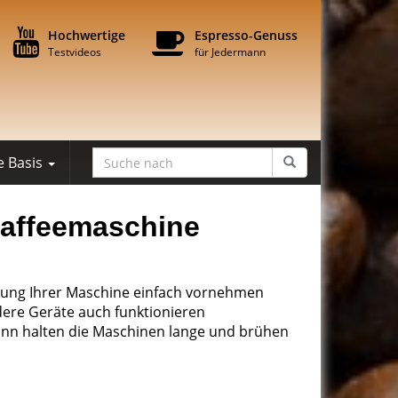
Hochwertige
Espresso-Genuss
Testvideos
für Jedermann
e Basis
Kaffeemaschine
igung Ihrer Maschine einfach vornehmen
dere Geräte auch funktionieren
ann halten die Maschinen lange und brühen