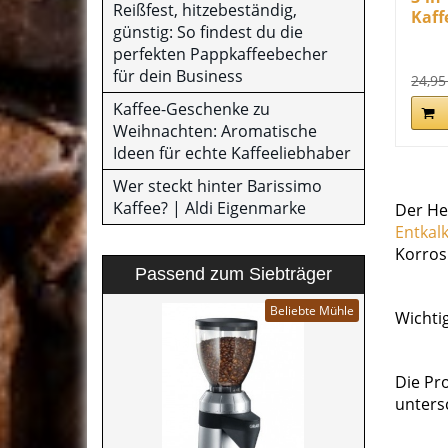
Reißfest, hitzebeständig,
Kaff
günstig: So findest du die
perfekten Pappkaffeebecher
für dein Business
24,95
Kaffee-Geschenke zu
Weihnachten: Aromatische
Ideen für echte Kaffeeliebhaber
Wer steckt hinter Barissimo
Kaffee? | Aldi Eigenmarke
Der He
Entkal
Korros
Passend zum Siebträger
Beliebte Mühle
Wichti
Die Pr
untersc