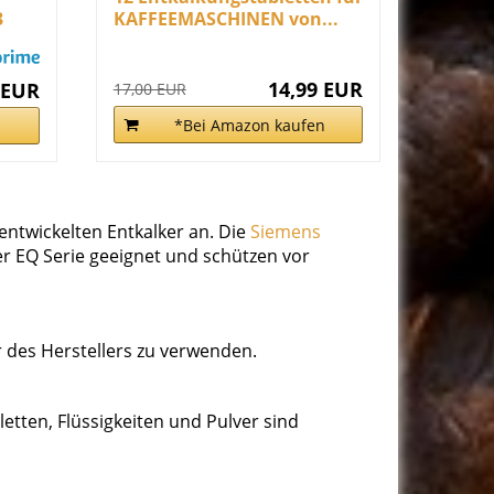
3
KAFFEEMASCHINEN von...
14,99 EUR
 EUR
17,00 EUR
*Bei Amazon kaufen
n
entwickelten Entkalker an. Die
Siemens
er EQ Serie geeignet und schützen vor
r des Herstellers zu verwenden.
etten, Flüssigkeiten und Pulver sind