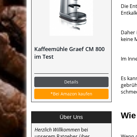
Die En
Entkal
Daher 
keine M
Kaffeemühle Graef CM 800
im Test
Im Inn
Es kann
Details
gebrüh
schmec
*Bei Amazon kaufen
Wie
Über Uns
Herzlich Willkommen
bei
unserem Ratgeber über
Wenn di