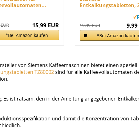
eevollautomaten...
Entkalkungstabletten, 
Stück, passend...
15,99 EUR
9,99
 EUR
19,99 EUR
*Bei Amazon kaufen
*Bei Amazon kaufe
rsteller von Siemens Kaffeemaschinen bietet einen speziell 
kungstabletten TZ80002
sind für alle Kaffeevollautomaten d
ion.
g: Es ist ratsam, den in der Anleitung angegebenen Entkalke
oduktionsspezifikation und damit die Konzentration von Tabl
hiedlich.