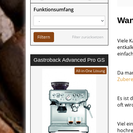
Funktionsumfang
Wan
Filtern
Filter zurücksetzen
Viele K
entkal
einfac
Gastroback Advanced Pro GS
All-in-One Lösung
Da man
Zubere
Es ist 
oft wi
Viel ei
hochre