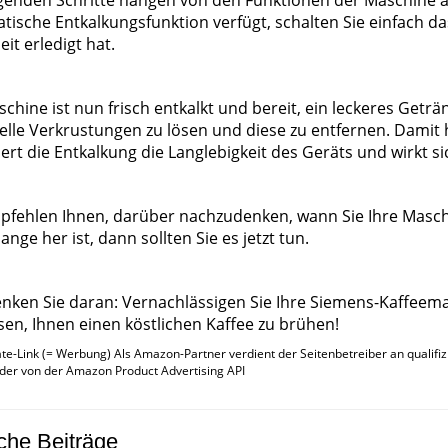
lgenden Schritte hängen von den Funktionen der Maschine 
tische Entkalkungsfunktion verfügt, schalten Sie einfach d
eit erledigt hat.
chine ist nun frisch entkalkt und bereit, ein leckeres Geträ
elle Verkrustungen zu lösen und diese zu entfernen. Dami
ert die Entkalkung die Langlebigkeit des Geräts und wirkt s
pfehlen Ihnen, darüber nachzudenken, wann Sie Ihre Maschi
ange her ist, dann sollten Sie es jetzt tun.
nken Sie daran: Vernachlässigen Sie Ihre Siemens-Kaffeemasc
sen, Ihnen einen köstlichen Kaffee zu brühen!
iate-Link (= Werbung) Als Amazon-Partner verdient der Seitenbetreiber an qualifizi
ilder von der Amazon Product Advertising API
che Beiträge