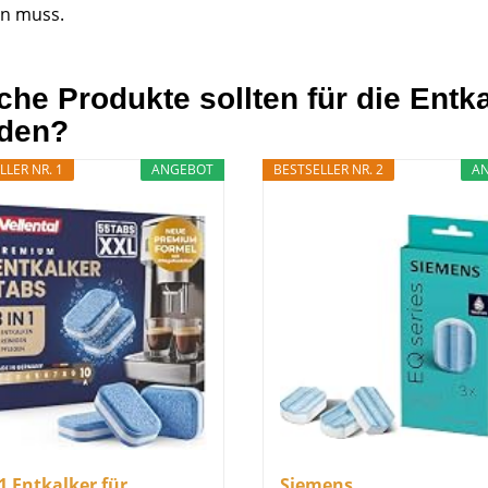
en muss.
che Produkte sollten für die Ent
den?
LLER NR. 1
ANGEBOT
BESTSELLER NR. 2
A
-1 Entkalker für
Siemens