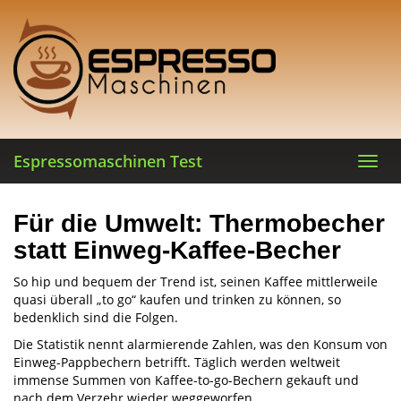
Skip
to
main
content
Espressomaschinen Test
Toggl
navig
Für die Umwelt: Thermobecher
statt Einweg-Kaffee-Becher
So hip und bequem der Trend ist, seinen Kaffee mittlerweile
quasi überall „to go“ kaufen und trinken zu können, so
bedenklich sind die Folgen.
Die Statistik nennt alarmierende Zahlen, was den Konsum von
Einweg-Pappbechern betrifft. Täglich werden weltweit
immense Summen von Kaffee-to-go-Bechern gekauft und
nach dem Verzehr wieder weggeworfen.