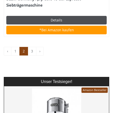
Siebträgermaschine
Details
*Bei Amazon kaufen
‹
1
2
3
›
Unser Testsieger!
Amazon Bestseller