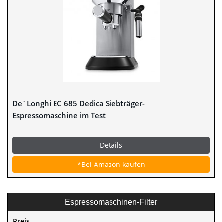
De´Longhi EC 685 Dedica Siebträger-
Espressomaschine im Test
Details
*Bei Amazon kaufen
Espressomaschinen-Filter
Preis