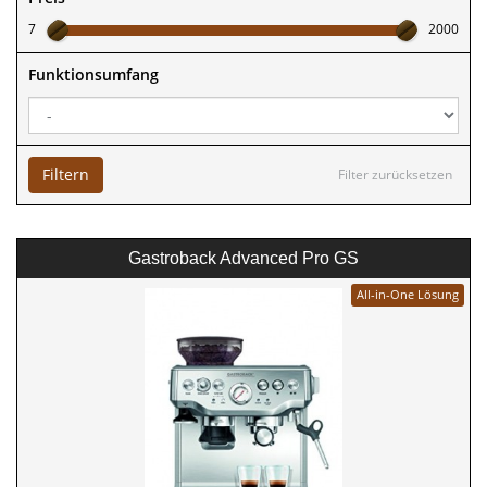
7
2000
Funktionsumfang
Filtern
Filter zurücksetzen
Gastroback Advanced Pro GS
All-in-One Lösung