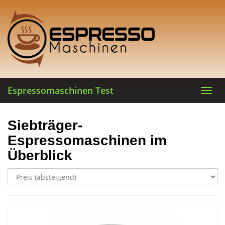
Skip
to
main
content
Espressomaschinen Test
Toggl
navig
Siebträger-
Espressomaschinen im
Überblick